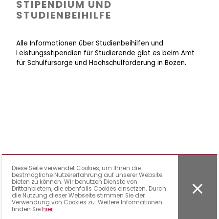
STIPENDIUM UND
STUDIENBEIHILFE
Alle Informationen über Studienbeihilfen und
Leistungsstipendien für Studierende gibt es beim Amt
für Schulfürsorge und Hochschulförderung in Bozen.
Diese Seite verwendet Cookies, um Ihnen die
KONTAKT
bestmögliche Nutzererfahrung auf unserer Website
bieten zu können. Wir benutzen Dienste von
Drittanbietern, die ebenfalls Cookies einsetzen. Durch
die Nutzung dieser Webseite stimmen Sie der
Verwendung von Cookies zu. Weitere Informationen
AMT FÜR
finden Sie
hier
.
HOCHSCHULFÖRDERUNG